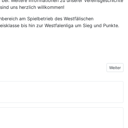
bei. Weitere Informationen zu unserer Vereinsgeschichte
 sind uns herzlich willkommen!
bereich am Spielbetrieb des Westfälischen
isklasse bis hin zur Westfalenliga um Sieg und Punkte.
Nächster 
Weiter