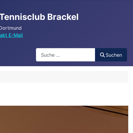
Tennisclub Brackel
 Dortmund
akt E-Mail
Search
Suchen